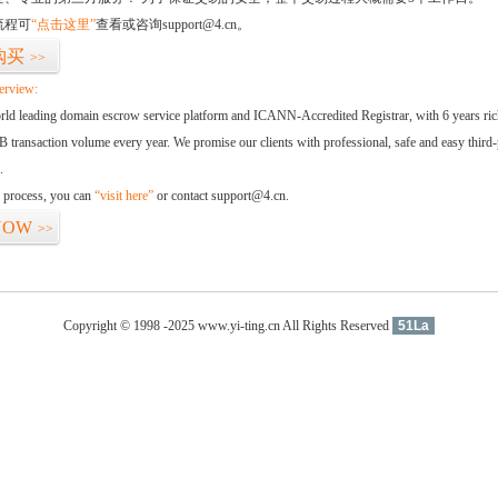
流程可
“点击这里”
查看或咨询support@4.cn。
购买
>>
erview:
orld leading domain escrow service platform and ICANN-Accredited Registrar, with 6 years ri
 transaction volume every year. We promise our clients with professional, safe and easy third-
.
d process, you can
“visit here”
or contact support@4.cn.
NOW
>>
Copyright © 1998 -2025 www.yi-ting.cn All Rights Reserved
51La