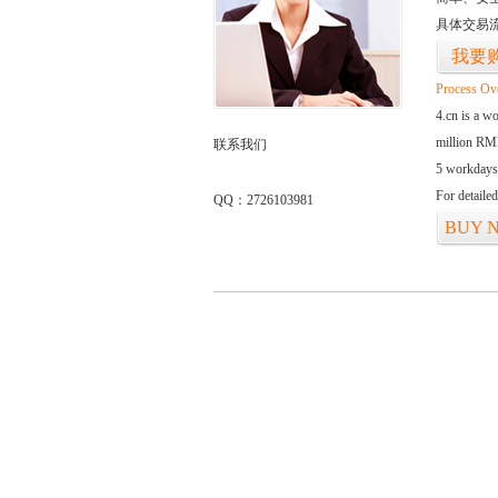
具体交易
我要
Process Ov
4.cn is a w
million RMB
联系我们
5 workdays
For detaile
QQ：2726103981
BUY 