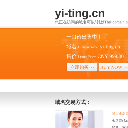
yi-ting.cn
您正在访问的域名可以转让!This domain name i
一口价出售中！
域名
yi-ting.cn
Domain Name:
售价
CNY 999.00
Listing Price:
立即购买
BUY NOW
>>
>>
域名交易方式：
通过金名网(
金名网(4
简单、安